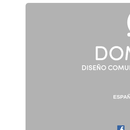
v
ESPA